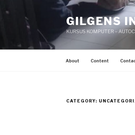
Skip
to
GILGENS I
content
KURSUS KOMPUTER – AUTO
About
Content
Conta
CATEGORY:
UNCATEGORI